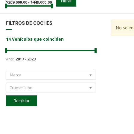
Filtrar
$
209,000.00
-
$
449,000.00
FILTROS DE COCHES
No se enc
14
Vehículos que coinciden
Año:
Marca
Transmisión
Reiniciar