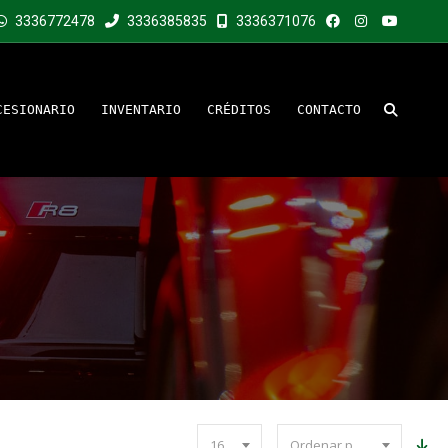
3336772478
3336385835
3336371076
CESIONARIO
INVENTARIO
CRÉDITOS
CONTACTO
16
Ordenar por precio