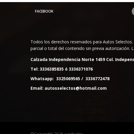
FACEBOOK
Todos los derechos reservados para Autos Selectos. 
parcial o total del contenido sin previa autorización
Calzada Independencia Norte 1459 Col. Independ
Tel:
3336385835
ó
3336371076
Whatsapp:
3325069565
/
3336772478
Email:
autosselectos@hotmail.com
©Copyright 2026
cardealer