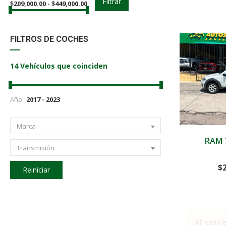
Filtrar
$
209,000.00
-
$
449,000.00
FILTROS DE COCHES
14
Vehículos que coinciden
Año:
Marca
2020
RAM 7
Transmisión
$
Reiniciar
All vehicl