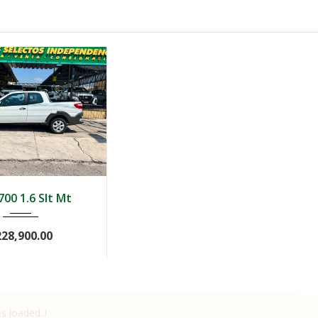
Manua...
79000
00 1.6 Slt Mt
228,900.00
es loaded..!