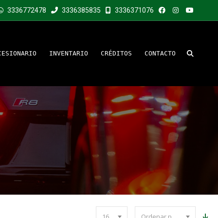
3336772478
3336385835
3336371076
CESIONARIO
INVENTARIO
CRÉDITOS
CONTACTO
16
Ordenar por precio