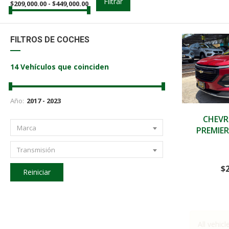
Filtrar
$
209,000.00
-
$
449,000.00
FILTROS DE COCHES
14
Vehículos que coinciden
Año:
2023
CHEVR
Marca
PREMIER
Transmisión
$
Reiniciar
All vehicl