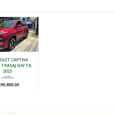
Autom...
40,000
OLET CAPTIVA
 7 PASAJ SUV TA
2023
299,800.00
es loaded..!