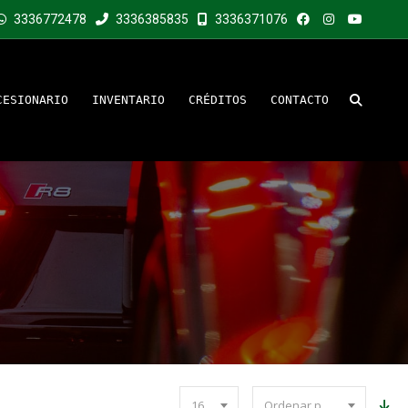
3336772478
3336385835
3336371076
CESIONARIO
INVENTARIO
CRÉDITOS
CONTACTO
16
Ordenar por precio