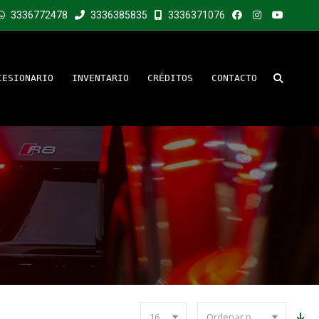
3336772478
3336385835
3336371076
CESIONARIO
INVENTARIO
CRÉDITOS
CONTACTO
16
Ordenar por precio