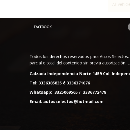
All vehicl
FACEBOOK
Todos los derechos reservados para Autos Selectos. 
parcial o total del contenido sin previa autorización
Calzada Independencia Norte 1459 Col. Independ
Tel:
3336385835
ó
3336371076
Whatsapp:
3325069565
/
3336772478
Email:
autosselectos@hotmail.com