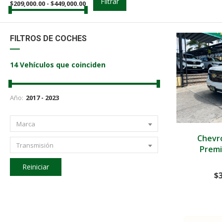
Filtrar
$
209,000.00
-
$
449,000.00
FILTROS DE COCHES
14
Vehículos que coinciden
Año:
Marca
2017
Chevro
Transmisión
Premi
Reiniciar
$