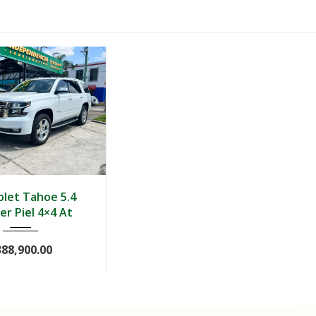
Autom...
108,000
let Tahoe 5.4
er Piel 4×4 At
388,900.00