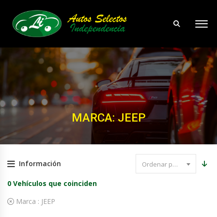
MARCA: JEEP
Información
Ordenar por precio
0
Vehículos que coinciden
Marca :
JEEP