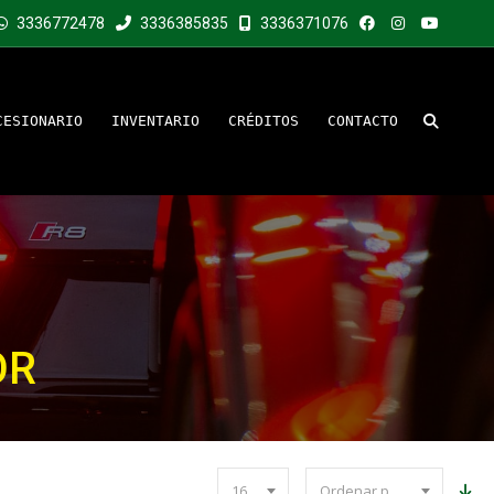
3336772478
3336385835
3336371076
CESIONARIO
INVENTARIO
CRÉDITOS
CONTACTO
OR
16
Ordenar por precio