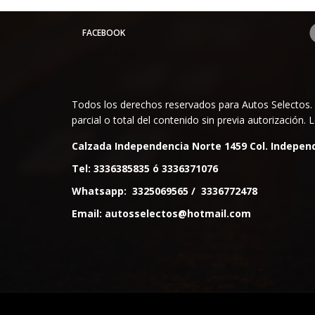
FACEBOOK
Todos los derechos reservados para Autos Selectos. 
parcial o total del contenido sin previa autorización
Calzada Independencia Norte 1459 Col. Independ
Tel:
3336385835
ó
3336371076
Whatsapp:
3325069565
/
3336772478
Email:
autosselectos@hotmail.com
©Copyright 2026
cardealer