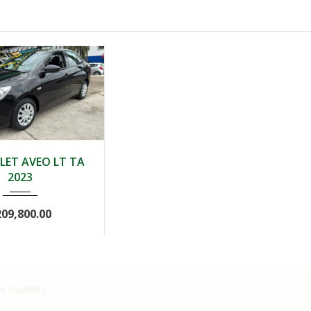
Autom...
47,000
LET AVEO LT TA
2023
209,800.00