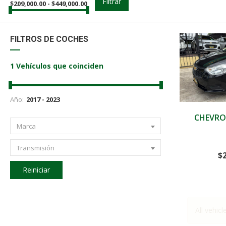
Filtrar
$
209,000.00
-
$
449,000.00
FILTROS DE COCHES
1
Vehículos que coinciden
Año:
2023
CHEVRO
Marca
Transmisión
$
Reiniciar